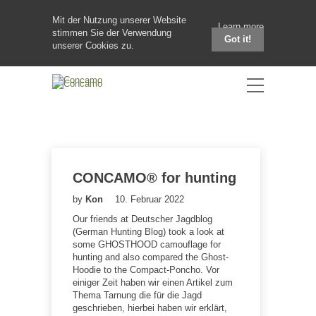
Mit der Nutzung unserer Website
Learn more
stimmen Sie der Verwendung
Got it!
unserer Cookies zu.
CONCAMO® for hunting
by
Kon
10. Februar 2022
Our friends at Deutscher Jagdblog
(German Hunting Blog) took a look at
some GHOSTHOOD camouflage for
hunting and also compared the Ghost-
Hoodie to the Compact-Poncho. Vor
einiger Zeit haben wir einen Artikel zum
Thema Tarnung die für die Jagd
geschrieben, hierbei haben wir erklärt,