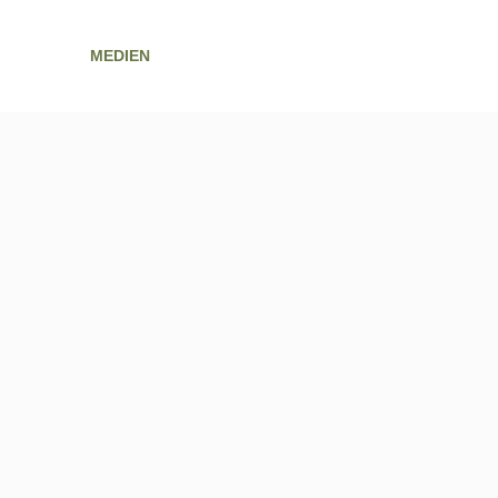
HOME
MEDIEN
MARKETINGKOOPERATION
GHOSTH