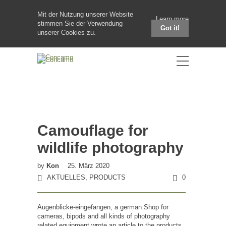
Mit der Nutzung unserer Website
Learn more
stimmen Sie der Verwendung
Got it!
unserer Cookies zu.
Camouflage for
wildlife photography
by
Kon
25. März 2020
AKTUELLES
,
PRODUCTS
0
Augenblicke-eingefangen, a german Shop for
cameras, bipods and all kinds of photography
related equipment wrote an article to the products