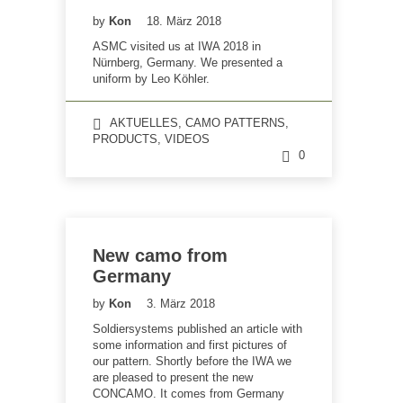
by
Kon
18. März 2018
ASMC visited us at IWA 2018 in
Nürnberg, Germany. We presented a
uniform by Leo Köhler.
AKTUELLES
,
CAMO PATTERNS
,
PRODUCTS
,
VIDEOS
0
New camo from
Germany
by
Kon
3. März 2018
Soldiersystems published an article with
some information and first pictures of
our pattern. Shortly before the IWA we
are pleased to present the new
CONCAMO. It comes from Germany